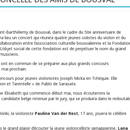
Saint-Barthélemy de Bousval, dans le cadre du 50e anniversaire de
ra lieu un concert qui réunira quatre jeunes solistes du violon et du
 collaboration entre l’association culturelle bousvalienne et la Fondatio
 L’objet social de cette fondation est de perpétuer le nom du grand
musiciens.
ent ont en commun de se préparer aux plus grands concours
e mai prochain.
concours pour jeunes violonistes Joseph Micka en Tchéquie. Elle
tion et Tarentelle » de Pablo de Sarasate.
ine Elisabeth qui commence début mai, nous écouterons la
le candidate belge retenue par le jury, qui se produira dans le redoutab
inki, la violoniste
Pauline Van der Rest
, 17 ans, jouera le célèbre
e grand plaisir d’écouter la jeune violoncelliste genappienne,
Lana