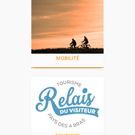
MOBILITÉ
Valoriser les voies lentes existantes
Rendre accessible les lieux utiles à la
population
MOBILITÉ
TOURISME
Promouvoir et mettre en réseau les
opérateurs touristiques Créer un relais
pour les visiteurs du territoire