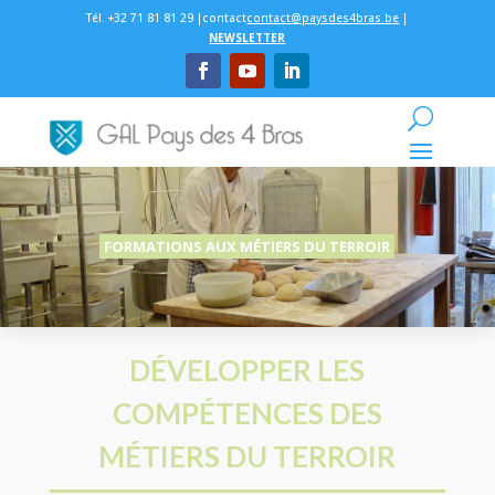
Tél. +32 71 81 81 29 |contact
contact@paysdes4bras.be
|
NEWSLETTER
FORMATIONS AUX MÉTIERS DU TERROIR
DÉVELOPPER LES
COMPÉTENCES DES
MÉTIERS DU TERROIR