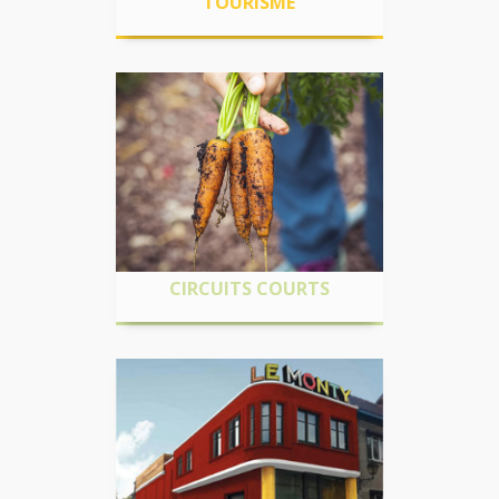
TOURISME
CIRCUITS COURTS
Relocaliser l’économie en développant
les circuits courts. Assurer la promotion
des productions locales
CIRCUITS COURTS
ESPACES
COLLABORATIFS
Offrir de nouveaux lieux sur le territoire