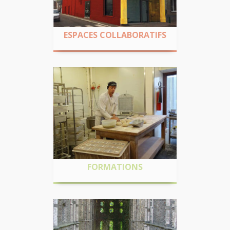
Soutenir de nouvelles formes de
collaborations entre acteurs
ESPACES COLLABORATIFS
FORMATIONS
Soutenir l’agriculture locale par des
formations spécifiques Insertion socio-
professionnelle
FORMATIONS