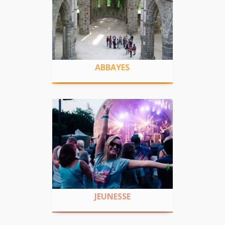
ABBAYES
Promouvoir nos abbayes cisterciennes
comme vecteurs de développement local
grâce à la coopération transnationale
ABBAYES
JEUNESSE
Culture, patrimoine et citoyenneté Les
ados repensent et réinventent leur
patrimoine
JEUNESSE