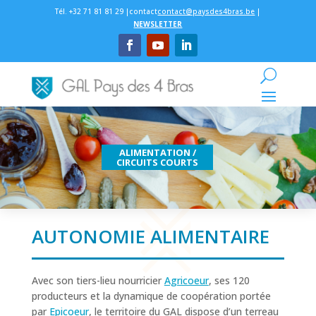
Tél. +32 71 81 81 29 |contact
contact@paysdes4bras.be
|
NEWSLETTER
ALIMENTATION /
CIRCUITS COURTS
AUTONOMIE ALIMENTAIRE
Avec son tiers-lieu nourricier
Agricoeur
, ses 120
producteurs et la dynamique de coopération portée
par
Epicoeur
, le territoire du GAL dispose d’un terreau