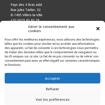
Pays des 4 Bras asbl
Rue Jules Tarlier, 32
B-1495 Villers-la-Ville
+32 (0)71 81 81 29
N° d’entreprise : 666 464 432
Gérer le consentement aux
Mentions légales
cookies
Politique de cookies
Pour offrir les meilleures expériences, nous utilisons des technologies
telles que les cookies pour stocker et/ou accéder aux informations
AVEC LE SOUTIEN DE
des appareils. Le fait de consentir à ces technologies nous permettra
de traiter des données telles que le comportement de navigation ou
Fonds européen agricole pour le développement rural :
les ID uniques sur ce site. Le fait de ne pas consentir ou de retirer son
l’Europe investit dans les zones rurales.
consentement peut avoir un effet négatif sur certaines caractéristiques
et fonctions.
Accepter
Refuser
Voir les préférences