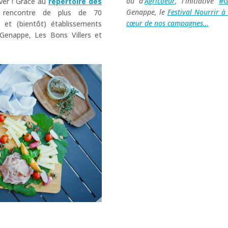
ou d’
Agricoeur
, l’initiative
#G
ver ! Grâce au
répertoire des
Genappe, le
Festival Nourrir à
 rencontre de plus de 70
cœur de nos campagnes…
 et (bientôt) établissements
Genappe, Les Bons Villers et