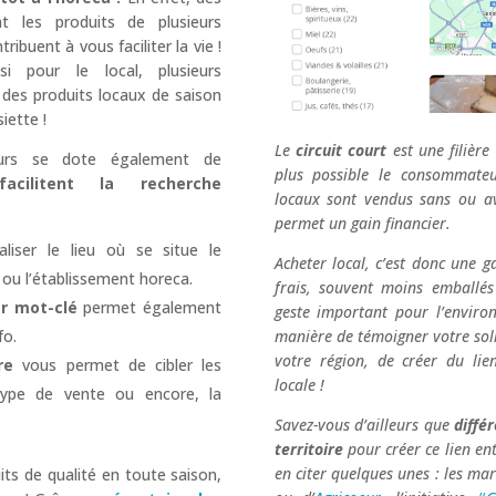
t les produits de plusieurs
ribuent à vous faciliter la vie !
i pour le local, plusieurs
 des produits locaux de saison
iette !
Le
circuit court
est une filière
eurs se dote également de
plus possible le consommateu
acilitent la recherche
locaux sont vendus sans ou av
permet un gain financier.
iser le lieu où se situe le
Acheter local, c’est donc une g
 ou l’établissement horeca.
frais, souvent moins emballés
r mot-clé
permet également
geste important pour l’environ
fo.
manière de témoigner votre soli
votre région, de créer du lie
re
vous permet de cibler les
locale !
 type de vente ou encore, la
Savez-vous d’ailleurs que
différ
territoire
pour créer ce lien en
en citer quelques unes : les m
ts de qualité en toute saison,