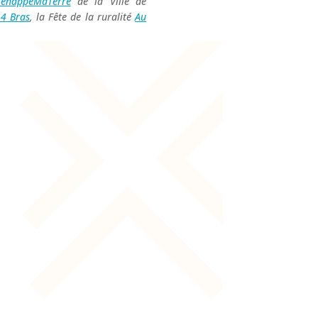
enappeMaTerre
de la Ville de
 4 Bras
, la Fête de la ruralité
Au