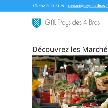
Tél. +32 71 81 81 29 |
contact@paysdes4bras.b
Découvrez les Marchés