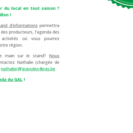
r du local en tout saison ?
llon !
tand d’informations
permettra
e des producteurs, l’agenda des
 activités où vous pourrez
otre région.
de main sur le stand?
Nous
ntactez Nathalie (chargée de
:
nathalie(@)paysdes4bras.be
nda du GAL
!