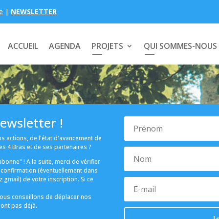
e
|
NEWSLETTER
ACCUEIL
AGENDA
PROJETS
QUI SOMMES-NOUS
ewsletter !
s actions, de l'état d'avancement de
des 4 Bras et de ses partenaires ?
bonne" ! A la suite, merci de vérifier
e confirmation (éventuellement dans
z gmail) de votre inscription. Si ce
vous conseillons de déplacer nos
sont pas déjà.