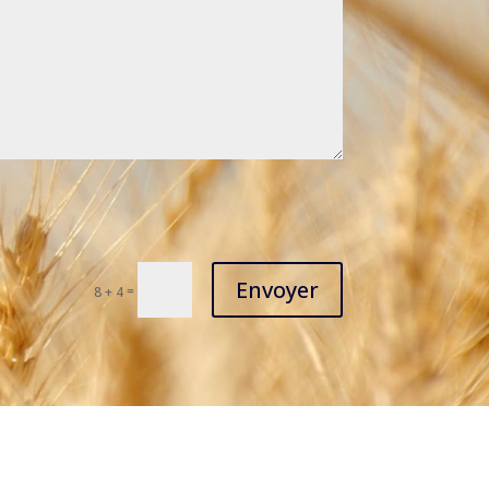
Envoyer
=
8 + 4