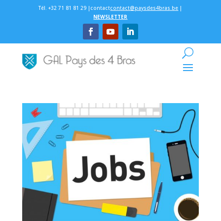
Tél. +32 71 81 81 29 |contact
contact@paysdes4bras.be
|
NEWSLETTER