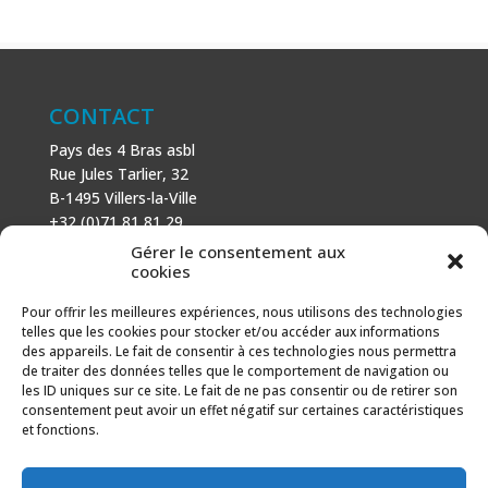
CONTACT
Pays des 4 Bras asbl
Rue Jules Tarlier, 32
B-1495 Villers-la-Ville
+32 (0)71 81 81 29
N° d’entreprise : 666 464 432
Gérer le consentement aux
Mentions légales
cookies
Politique de cookies
Pour offrir les meilleures expériences, nous utilisons des technologies
telles que les cookies pour stocker et/ou accéder aux informations
AVEC LE SOUTIEN DE
des appareils. Le fait de consentir à ces technologies nous permettra
de traiter des données telles que le comportement de navigation ou
Fonds européen agricole pour le développement rural :
les ID uniques sur ce site. Le fait de ne pas consentir ou de retirer son
l’Europe investit dans les zones rurales.
consentement peut avoir un effet négatif sur certaines caractéristiques
et fonctions.