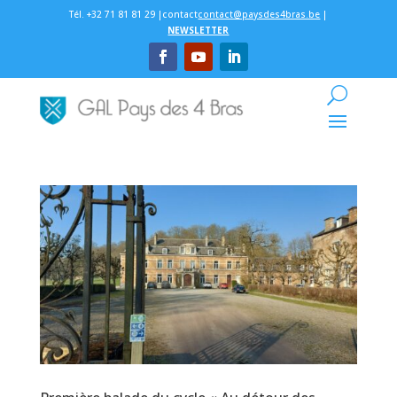
Tél. +32 71 81 81 29 |contact
contact@paysdes4bras.be
|
NEWSLETTER