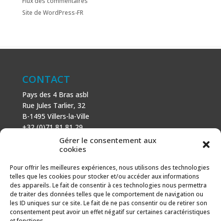
Flux des commentaires
Site de WordPress-FR
CONTACT
Pays des 4 Bras asbl
Rue Jules Tarlier, 32
B-1495 Villers-la-Ville
+32 (0)71 81 81 29
N° d’entreprise : 666 464 432
Gérer le consentement aux
Mentions légales
cookies
Politique de cookies
Pour offrir les meilleures expériences, nous utilisons des technologies
telles que les cookies pour stocker et/ou accéder aux informations
AVEC LE SOUTIEN DE
des appareils. Le fait de consentir à ces technologies nous permettra
de traiter des données telles que le comportement de navigation ou
Fonds européen agricole pour le développement rural :
les ID uniques sur ce site. Le fait de ne pas consentir ou de retirer son
l’Europe investit dans les zones rurales.
consentement peut avoir un effet négatif sur certaines caractéristiques
et fonctions.