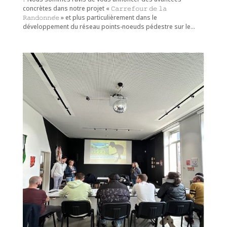
concrètes dans notre projet « 𝙲𝚊𝚛𝚛𝚎𝚏𝚘𝚞𝚛 𝚍𝚎 𝚕𝚊
𝚁𝚊𝚗𝚍𝚘𝚗𝚗𝚎́𝚎 » et plus particulièrement dans le
développement du réseau points-noeuds pédestre sur le...