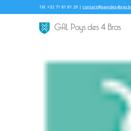
Tél. +32 71 81 81 29 |
contact@paysdes4bras.b