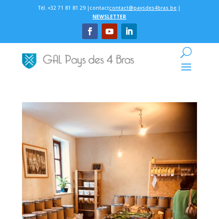
Tél. +32 71 81 81 29 |contact
contact@paysdes4bras.be
|
NEWSLETTER