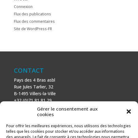
Connexion
Flux des publications
Flux des commentaires
Site de WordPress-FR
CONTACT
Pays des 4 Bras asbl
Rue Jules Tarlier, 32
B-1495 Villers-la-Ville
+32 (0)71 81 81 29
N° d’entreprise : 666 464 432
Gérer le consentement aux
Mentions légales
cookies
Politique de cookies
Pour offrir les meilleures expériences, nous utilisons des technologies
telles que les cookies pour stocker et/ou accéder aux informations
AVEC LE SOUTIEN DE
des appareils. Le fait de consentir à ces technologies nous permettra