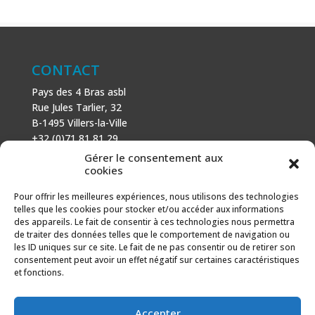
CONTACT
Pays des 4 Bras asbl
Rue Jules Tarlier, 32
B-1495 Villers-la-Ville
+32 (0)71 81 81 29
N° d’entreprise : 666 464 432
Gérer le consentement aux
Mentions légales
cookies
Politique de cookies
Pour offrir les meilleures expériences, nous utilisons des technologies
telles que les cookies pour stocker et/ou accéder aux informations
AVEC LE SOUTIEN DE
des appareils. Le fait de consentir à ces technologies nous permettra
de traiter des données telles que le comportement de navigation ou
Fonds européen agricole pour le développement rural :
les ID uniques sur ce site. Le fait de ne pas consentir ou de retirer son
l’Europe investit dans les zones rurales.
consentement peut avoir un effet négatif sur certaines caractéristiques
et fonctions.
Accepter