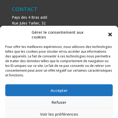
CONTACT
Pays des 4 Bras asbl
Rue Jules Tarlier, 32
B-1495 Villers-la-Ville
Gérer le consentement aux
+32 (0)71 81 81 29
cookies
N° d’entreprise : 666 464 432
Mentions légales
Pour offrir les meilleures expériences, nous utilisons des technologies
telles que les cookies pour stocker et/ou accéder aux informations
Politique de cookies
des appareils. Le fait de consentir à ces technologies nous permettra
de traiter des données telles que le comportement de navigation ou
AVEC LE SOUTIEN DE
les ID uniques sur ce site. Le fait de ne pas consentir ou de retirer son
consentement peut avoir un effet négatif sur certaines caractéristiques
Fonds européen agricole pour le développement rural :
et fonctions.
l’Europe investit dans les zones rurales.
Accepter
Refuser
Voir les préférences