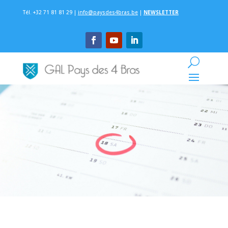
Tél. +32 71 81 81 29 |
info@paysdes4bras.be
|
NEWSLETTER