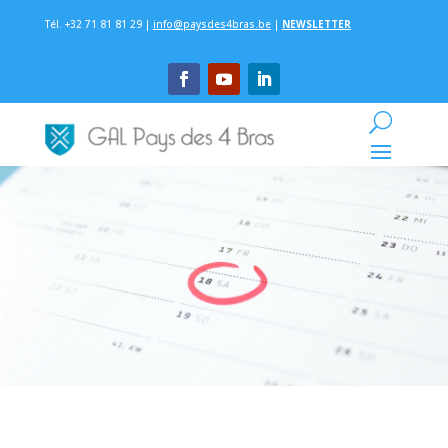
Tél. +32 71 81 81 29 |
info@paysdes4bras.be
|
NEWSLETTER