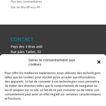
Flux des commentaires
Site de WordPress-FR
CONTACT
Pays des 4 Bras asbl
Rue Jules Tarlier, 32
B-1495 Villers-la-Ville
Gérer le consentement aux
+32 (0)71 81 81 29
cookies
N° d’entreprise : 666 464 432
Mentions légales
Pour offrir les meilleures expériences, nous utilisons des technologies
telles que les cookies pour stocker et/ou accéder aux informations
Politique de cookies
des appareils. Le fait de consentir à ces technologies nous permettra
de traiter des données telles que le comportement de navigation ou
AVEC LE SOUTIEN DE
les ID uniques sur ce site. Le fait de ne pas consentir ou de retirer son
consentement peut avoir un effet négatif sur certaines caractéristiques
Fonds européen agricole pour le développement rural :
et fonctions.
l’Europe investit dans les zones rurales.