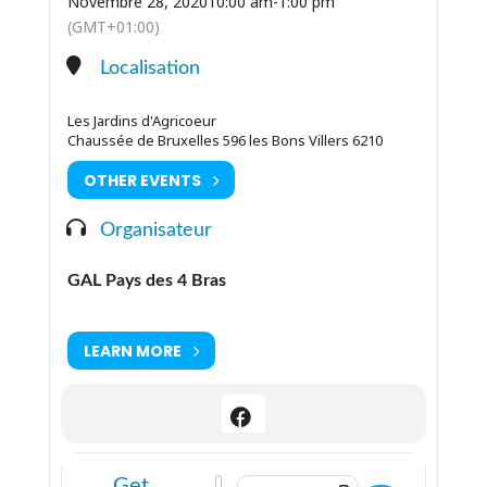
Novembre 28, 2020
10:00 am
-
1:00 pm
(GMT+01:00)
Localisation
Les Jardins d'Agricoeur
Chaussée de Bruxelles 596 les Bons Villers 6210
OTHER EVENTS
Organisateur
GAL Pays des 4 Bras
LEARN MORE
Address - REPORTÉ - Atelier Jardins d
Destination Address - REPORTÉ - A
Get