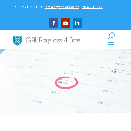
Tél. +32 71 81 81 29 |
info@paysdes4bras.be
|
NEWSLETTER