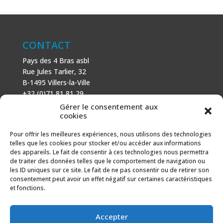
CONTACT
Pays des 4 Bras asbl
Rue Jules Tarlier, 32
B-1495 Villers-la-Ville
+32 (0)71 81 81 29
N° d’entreprise : 666 464 432
Gérer le consentement aux
Mentions légales
cookies
Politique de cookies
Pour offrir les meilleures expériences, nous utilisons des technologies
telles que les cookies pour stocker et/ou accéder aux informations
AVEC LE SOUTIEN DE
des appareils. Le fait de consentir à ces technologies nous permettra
de traiter des données telles que le comportement de navigation ou
Fonds européen agricole pour le développement rural :
les ID uniques sur ce site. Le fait de ne pas consentir ou de retirer son
l’Europe investit dans les zones rurales.
consentement peut avoir un effet négatif sur certaines caractéristiques
et fonctions.
Accepter