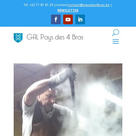
Tél. +32 71 81 81 29 |contact
contact@paysdes4bras.be
|
NEWSLETTER