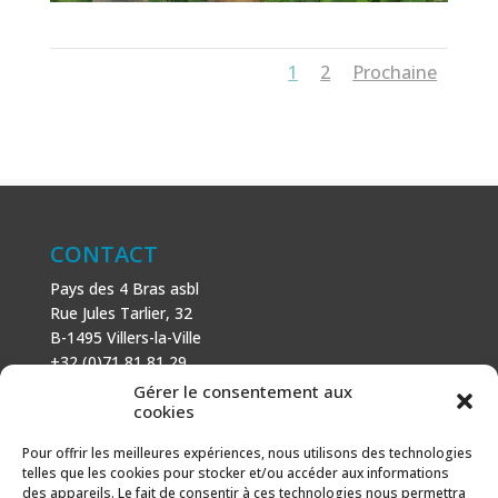
1
2
Prochaine
CONTACT
Pays des 4 Bras asbl
Rue Jules Tarlier, 32
B-1495 Villers-la-Ville
+32 (0)71 81 81 29
N° d’entreprise : 666 464 432
Gérer le consentement aux
Mentions légales
cookies
Politique de cookies
Pour offrir les meilleures expériences, nous utilisons des technologies
telles que les cookies pour stocker et/ou accéder aux informations
AVEC LE SOUTIEN DE
des appareils. Le fait de consentir à ces technologies nous permettra