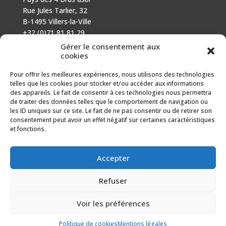
Rue Jules Tarlier, 32
B-1495 Villers-la-Ville
+32 (0)71 81 81 29
N° d’entreprise : 666 464 432
Gérer le consentement aux
Mentions légales
cookies
Politique de cookies
Pour offrir les meilleures expériences, nous utilisons des technologies
telles que les cookies pour stocker et/ou accéder aux informations
AVEC LE SOUTIEN DE
des appareils. Le fait de consentir à ces technologies nous permettra
de traiter des données telles que le comportement de navigation ou
Fonds européen agricole pour le développement rural :
les ID uniques sur ce site. Le fait de ne pas consentir ou de retirer son
l’Europe investit dans les zones rurales.
consentement peut avoir un effet négatif sur certaines caractéristiques
et fonctions.
Accepter
Refuser
Voir les préférences
Politique de cookies
Mentions légales