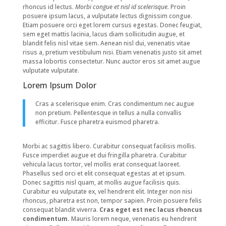
rhoncus id lectus.
Morbi congue et nisl id scelerisque.
Proin
posuere ipsum lacus, a vulputate lectus dignissim congue.
Etiam posuere orci eget lorem cursus egestas. Donec feugiat,
sem eget mattis lacinia, lacus diam sollicitudin augue, et
blandit felis nisl vitae sem. Aenean nisl dui, venenatis vitae
risus a, pretium vestibulum nisi. Etiam venenatis justo sit amet
massa lobortis consectetur. Nunc auctor eros sit amet augue
vulputate vulputate.
Lorem Ipsum Dolor
Cras a scelerisque enim. Cras condimentum nec augue
non pretium. Pellentesque in tellus a nulla convallis
efficitur. Fusce pharetra euismod pharetra.
Morbi ac sagittis libero. Curabitur consequat facilisis mollis.
Fusce imperdiet augue et dui fringilla pharetra. Curabitur
vehicula lacus tortor, vel mollis erat consequat laoreet.
Phasellus sed orci et elit consequat egestas at et ipsum.
Donec sagittis nisl quam, at mollis augue facilisis quis.
Curabitur eu vulputate ex, vel hendrerit elit. Integer non nisi
rhoncus, pharetra est non, tempor sapien. Proin posuere felis
consequat blandit viverra.
Cras eget est nec lacus rhoncus
condimentum.
Mauris lorem neque, venenatis eu hendrerit