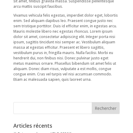
sit amet, finibus gravida massa. Suspendisse pellentesque
arcu mattis suscipit faucibus.
Vivamus vehicula felis egestas, imperdiet dolor eget, lobortis
enim. Sed aliquam dapibus leo. Praesent congue justo nec
sem tristique porttitor. Duis id efficitur enim, in egestas arcu.
Mauris molestie libero nec egestas rhoncus. Lorem ipsum
dolor sit amet, consectetur adipiscing elit. Integer porta nisi
ipsum, sagittis tincidunt nisi semper ac. Vestibulum aliquam
massa at egestas efficitur. Praesent et libero sagittis,
vestibulum purus in, fringilla mauris. Nulla facilisi. Morbi eu
hendrerit dui, non finibus nisi. Donec pulvinar justo eget
metus maximus ornare. Phasellus bibendum sit amet felis ut
aliquam. Donec diam risus, vulputate a est mollis, congue
congue enim. Cras vel turpis vel nisi accumsan commodo.
Etiam ac malesuada sapien, quis laoreet urna.
Articles récents