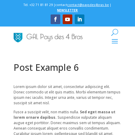
Tél. +32 71 81 81 29 |contact
contact@paysdes4bras.be
|
NEWSLETTER
Post Example 6
Lorem ipsum dolor sit amet, consectetur adipiscing elit.
Donec commodo ut elit quis mattis. Morbi elementum tempus
ipsum nec iaculis. Integer urna ante, varius ut tempor nec,
suscipit sit amet nisl.
Fusce a suscipit velit, non mattis nulla.
Sed eget massa ut
lorem ornare dapibus.
Suspendisse vulputate aliquam
augue eget porttitor. Donec maximus sem ut tempus aliquam.
Aenean consequat aliquet eros convallis condimentum.
Curabitur ipsum lorem, pellentesque sed blandit sit amet,