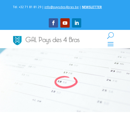
Tél. +32 71 81 81 29 |
info@paysdes4bras.be
|
NEWSLETTER