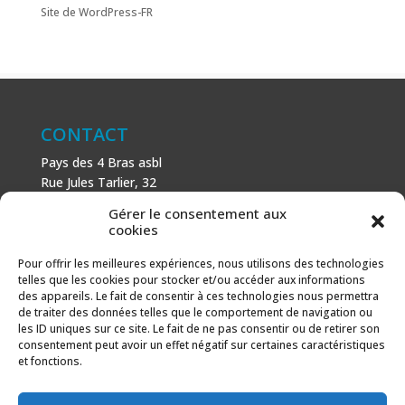
Site de WordPress-FR
CONTACT
Pays des 4 Bras asbl
Rue Jules Tarlier, 32
B-1495 Villers-la-Ville
Gérer le consentement aux
+32 (0)71 81 81 29
cookies
N° d’entreprise : 666 464 432
Mentions légales
Pour offrir les meilleures expériences, nous utilisons des technologies
telles que les cookies pour stocker et/ou accéder aux informations
Politique de cookies
des appareils. Le fait de consentir à ces technologies nous permettra
de traiter des données telles que le comportement de navigation ou
AVEC LE SOUTIEN DE
les ID uniques sur ce site. Le fait de ne pas consentir ou de retirer son
consentement peut avoir un effet négatif sur certaines caractéristiques
Fonds européen agricole pour le développement rural :
et fonctions.
l’Europe investit dans les zones rurales.