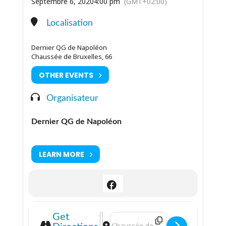
Septembre 6, 2020
4:00 pm
(GMT+02:00)
Localisation
Dernier QG de Napoléon
Chaussée de Bruxelles, 66
OTHER EVENTS
Organisateur
Dernier QG de Napoléon
LEARN MORE
Address - Spectacle : L’homme semen
Destination Address - Spectacle :
Get