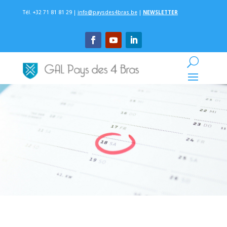
Tél. +32 71 81 81 29 |
info@paysdes4bras.be
|
NEWSLETTER