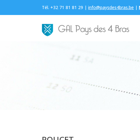
Tél. +32 71 81 81 29 |
info@paysdes4bras.be
|
POUCET