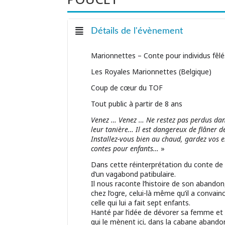
Détails de l'évènement
Marionnettes – Conte pour individus fêlé
Les Royales Marionnettes (Belgique)
Coup de cœur du TOF
Tout public à partir de 8 ans
Venez … Venez … Ne restez pas perdus dans 
leur tanière… Il est dangereux de flâner 
Installez-vous bien au chaud, gardez vos e
contes pour enfants…
»
Dans cette réinterprétation du conte de C
d’un vagabond patibulaire.
Il nous raconte l’histoire de son abando
chez l’ogre, celui-là même qu’il a convainc
celle qui lui a fait sept enfants.
Hanté par l’idée de dévorer sa femme et se
qui le mènent ici, dans la cabane aband