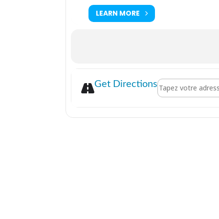
LEARN MORE
Address - Poucet 
Get Directions