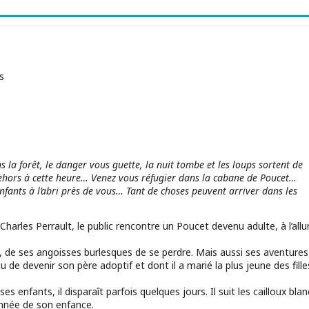
s
la forêt, le danger vous guette, la nuit tombe et les loups sortent de
dehors à cette heure… Venez vous réfugier dans la cabane de Poucet…
nfants à l’abri près de vous… Tant de choses peuvent arriver dans les
harles Perrault, le public rencontre un Poucet devenu adulte, à l’allu
n, de ses angoisses burlesques de se perdre. Mais aussi ses aventures
u de devenir son père adoptif et dont il a marié la plus jeune des fille
s enfants, il disparaît parfois quelques jours. Il suit les cailloux blan
onnée de son enfance.