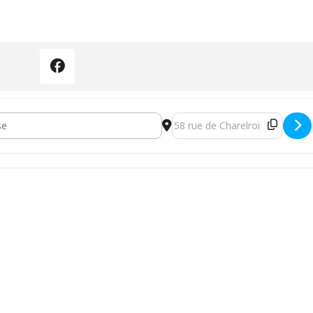
[tYBB2jvmc]
Destination Address - Poucet 