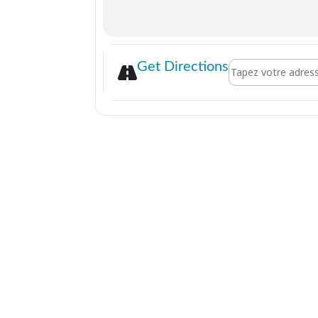
Address - “Mustang”
Get Directions