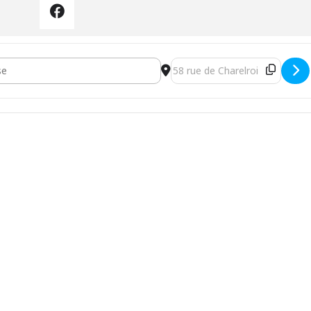
 au ciné-club [4dR16tIbj]
Destination Address - “Mustang