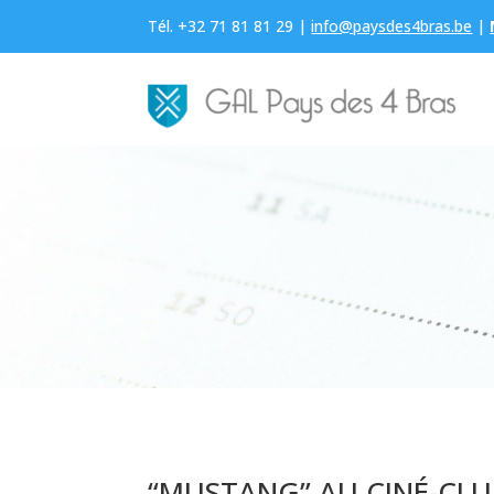
Tél. +32 71 81 81 29 |
info@paysdes4bras.be
|
“MUSTANG” AU CINÉ-CLU