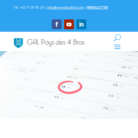
Tél. +32 71 81 81 29 |
info@paysdes4bras.be
|
NEWSLETTER