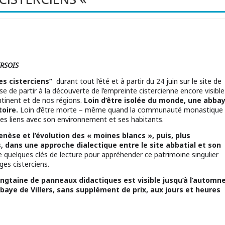
ERSOIS
es cisterciens”
durant tout l’été et à partir du 24 juin sur le site de
pose de partir à la découverte de l’empreinte cistercienne encore visible
ntinent et de nos régions.
Loin d’être isolée du monde, une abba
toire.
Loin d’être morte – même quand la communauté monastique
r des liens avec son environnement et ses habitants.
enèse et l’évolution des « moines blancs », puis, plus
s, dans une approche dialectique entre le site abbatial et son
e quelques clés de lecture pour appréhender ce patrimoine singulier
ges cisterciens.
ngtaine de panneaux didactiques est visible jusqu’à l’automn
bbaye de Villers, sans supplément de prix, aux jours et heures