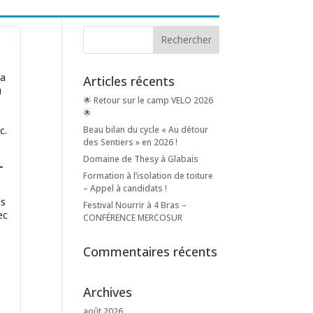
la
Articles récents
u
🌟 Retour sur le camp VELO 2026
🌟
c.
Beau bilan du cycle « Au détour
des Sentiers » en 2026 !
Domaine de Thesy à Glabais
–
Formation à l’isolation de toiture
– Appel à candidats !
es
Festival Nourrir à 4 Bras –
ec
CONFÉRENCE MERCOSUR
Commentaires récents
Archives
août 2026