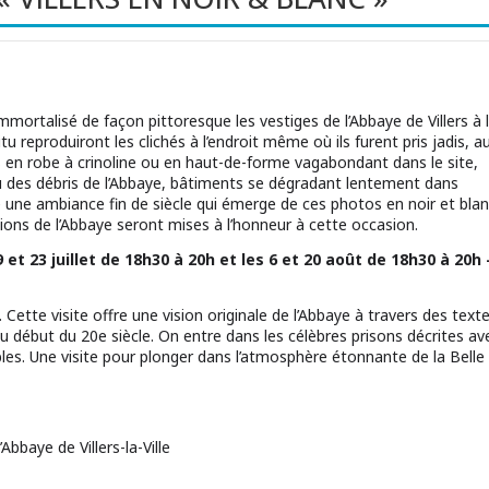
mortalisé de façon pittoresque les vestiges de l’Abbaye de Villers à 
u reproduiront les clichés à l’endroit même où ils furent pris jadis, a
rs en robe à crinoline ou en haut-de-forme vagabondant dans le site,
 des débris de l’Abbaye, bâtiments se dégradant lentement dans
ute une ambiance fin de siècle qui émerge de ces photos en noir et blan
ions de l’Abbaye seront mises à l’honneur à cette occasion.
9 et 23 juillet de 18h30 à 20h et les 6 et 20 août de 18h30 à 20h 
Cette visite offre une vision originale de l’Abbaye à travers des text
t du début du 20e siècle. On entre dans les célèbres prisons décrites av
les. Une visite pour plonger dans l’atmosphère étonnante de la Belle
Abbaye de Villers-la-Ville