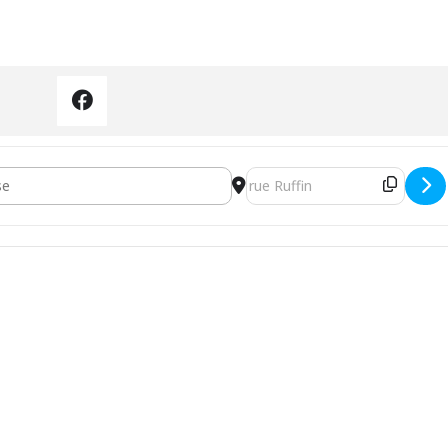
 l'autopartage [90RjwEBTQ]
Destination Address - Apéro d