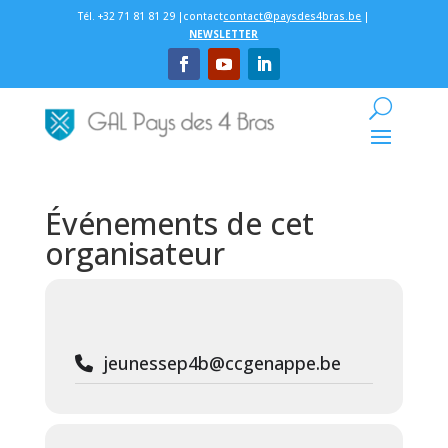
Tél. +32 71 81 81 29 |contact
contact@paysdes4bras.be
|
NEWSLETTER
Événements de cet
organisateur
jeunessep4b@ccgenappe.be