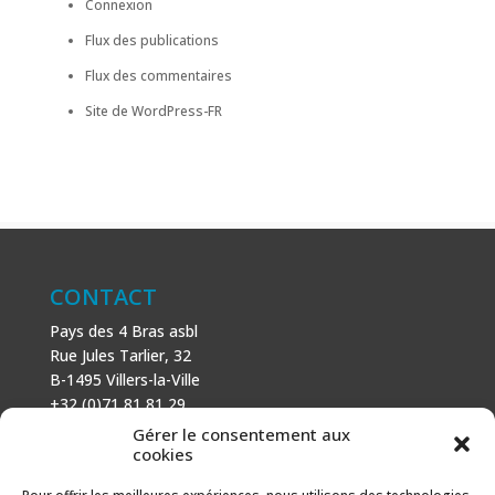
Connexion
Flux des publications
Flux des commentaires
Site de WordPress-FR
CONTACT
Pays des 4 Bras asbl
Rue Jules Tarlier, 32
B-1495 Villers-la-Ville
+32 (0)71 81 81 29
N° d’entreprise : 666 464 432
Gérer le consentement aux
Mentions légales
cookies
Politique de cookies