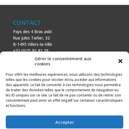
CONTACT
Pays des 4 Bras asbl
Rue Jules Tarlier, 32
B-1495 Villers-la-Ville
+32 (0)71 81 81 29
N° d’entreprise : 666 464 432
Gérer le consentement aux
Mentions légales
cookies
Politique de cookies
Pour offrir les meilleures expériences, nous utilisons des technologies
telles que les cookies pour stocker et/ou accéder aux informations
AVEC LE SOUTIEN DE
des appareils. Le fait de consentir à ces technologies nous permettra
de traiter des données telles que le comportement de navigation ou
Fonds européen agricole pour le développement rural :
les ID uniques sur ce site. Le fait de ne pas consentir ou de retirer son
l’Europe investit dans les zones rurales.
consentement peut avoir un effet négatif sur certaines caractéristiques
et fonctions.
Accepter