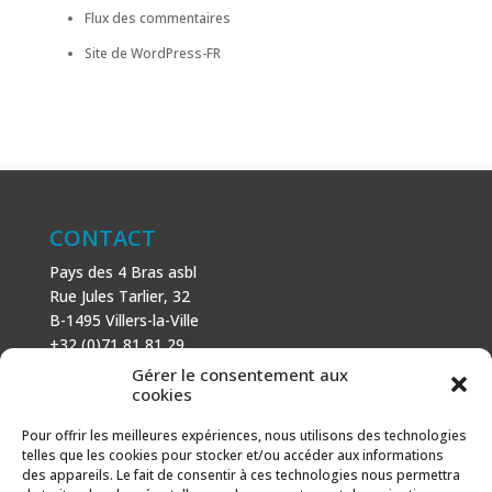
Flux des commentaires
Site de WordPress-FR
CONTACT
Pays des 4 Bras asbl
Rue Jules Tarlier, 32
B-1495 Villers-la-Ville
+32 (0)71 81 81 29
N° d’entreprise : 666 464 432
Gérer le consentement aux
Mentions légales
cookies
Politique de cookies
Pour offrir les meilleures expériences, nous utilisons des technologies
telles que les cookies pour stocker et/ou accéder aux informations
AVEC LE SOUTIEN DE
des appareils. Le fait de consentir à ces technologies nous permettra