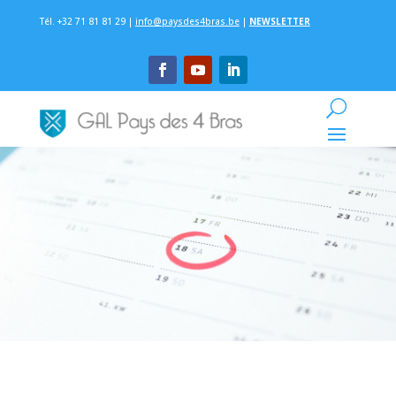
Tél. +32 71 81 81 29 |
info@paysdes4bras.be
|
NEWSLETTER