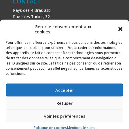
CONTACT
Pays des 4 Bras asbl
Rue Jules Tarlier, 32
B-1495 Villers-la-Ville
Gérer le consentement aux
+32 (0)71 81 81 29
cookies
N° d’entreprise : 666 464 432
Mentions légales
Pour offrir les meilleures expériences, nous utilisons des technologies
telles que les cookies pour stocker et/ou accéder aux informations
Politique de cookies
des appareils. Le fait de consentir à ces technologies nous permettra
de traiter des données telles que le comportement de navigation ou
AVEC LE SOUTIEN DE
les ID uniques sur ce site. Le fait de ne pas consentir ou de retirer son
consentement peut avoir un effet négatif sur certaines caractéristiques
Fonds européen agricole pour le développement rural :
et fonctions.
l’Europe investit dans les zones rurales.
Accepter
Refuser
Voir les préférences
Politique de cookies
Mentions légales