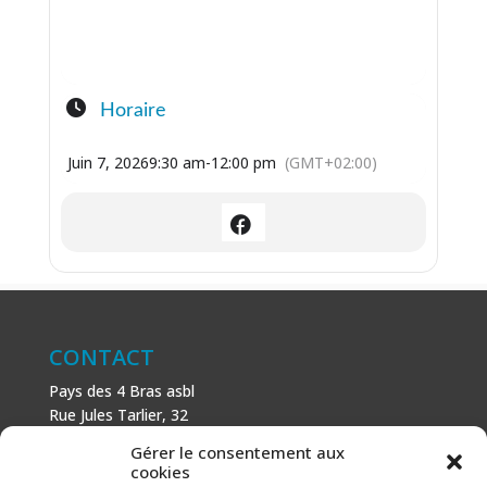
Horaire
Juin 7, 2026
9:30 am
-
12:00 pm
(GMT+02:00)
CONTACT
Pays des 4 Bras asbl
Rue Jules Tarlier, 32
B-1495 Villers-la-Ville
Gérer le consentement aux
+32 (0)71 81 81 29
cookies
N° d’entreprise : 666 464 432