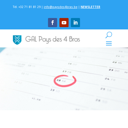
Tél. +32 71 81 81 29 |
info@paysdes4bras.be
|
NEWSLETTER