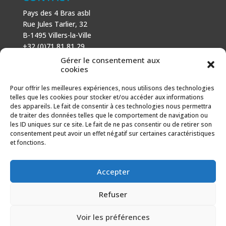
Pays des 4 Bras asbl
Rue Jules Tarlier, 32
B-1495 Villers-la-Ville
+32 (0)71 81 81 29
N° d’entreprise : 666 464 432
Gérer le consentement aux
Mentions légales
cookies
Politique de cookies
Pour offrir les meilleures expériences, nous utilisons des technologies
telles que les cookies pour stocker et/ou accéder aux informations
AVEC LE SOUTIEN DE
des appareils. Le fait de consentir à ces technologies nous permettra
de traiter des données telles que le comportement de navigation ou
Fonds européen agricole pour le développement rural :
les ID uniques sur ce site. Le fait de ne pas consentir ou de retirer son
l’Europe investit dans les zones rurales.
consentement peut avoir un effet négatif sur certaines caractéristiques
et fonctions.
Accepter
Refuser
Voir les préférences