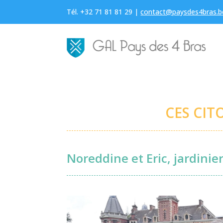
Tél. +32 71 81 81 29 |
contact@paysdes4bras.b
CES CIT
Noreddine et Eric, jardini