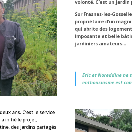
volonté. C’est un jardin
Sur Frasnes-les-Gosselie
propriétaire d’un magni
qui abrite des logements
imposante et belle bâtiss
jardiniers amateurs…
Eric et Noreddine ne s
enthousiasme est com
 deux ans. C’est le service
 initié le projet,
ine, des jardins partagés