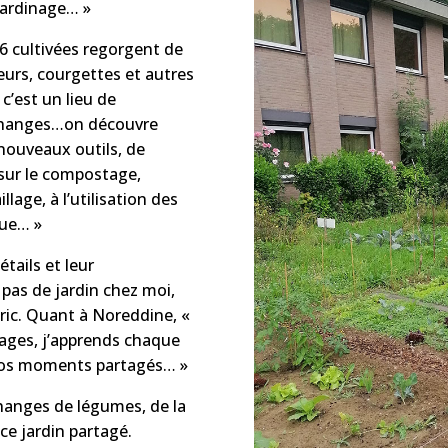
 jardinage… »
16 cultivées regorgent de
eurs, courgettes et autres
 c’est un lieu de
échanges…on découvre
nouveaux outils, de
sur le compostage,
llage, à l’utilisation des
que… »
tails et leur
i pas de jardin chez moi,
 Eric. Quant à Noreddine, «
rtages, j’apprends chaque
é nos moments partagés… »
changes de légumes, de la
 ce jardin partagé.