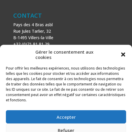
CONTACT
Pays des 4 Bras asbl
Rue Jules Tarlier, 32
B-1495 Villers-la-Ville
+32 (0)71 81 81 29
N° d’entreprise : 666 464 432
Gérer le consentement aux
Mentions légales
cookies
Politique de cookies
Pour offrir les meilleures expériences, nous utilisons des technologies
telles que les cookies pour stocker et/ou accéder aux informations
AVEC LE SOUTIEN DE
des appareils. Le fait de consentir à ces technologies nous permettra
de traiter des données telles que le comportement de navigation ou
Fonds européen agricole pour le développement rural :
les ID uniques sur ce site. Le fait de ne pas consentir ou de retirer son
l’Europe investit dans les zones rurales.
consentement peut avoir un effet négatif sur certaines caractéristiques
et fonctions.
Accepter
Refuser