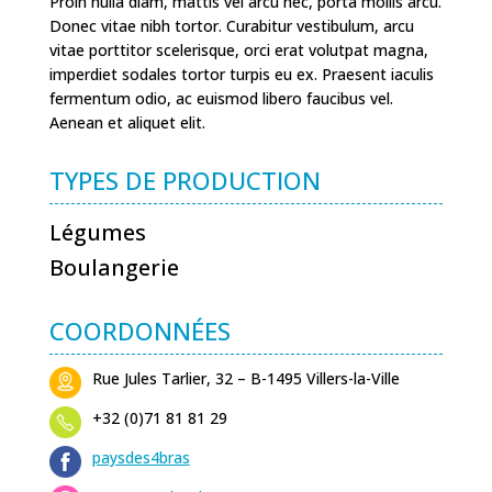
Proin nulla diam, mattis vel arcu nec, porta mollis arcu.
Donec vitae nibh tortor. Curabitur vestibulum, arcu
vitae porttitor scelerisque, orci erat volutpat magna,
imperdiet sodales tortor turpis eu ex. Praesent iaculis
fermentum odio, ac euismod libero faucibus vel.
Aenean et aliquet elit.
TYPES DE PRODUCTION
Légumes
Boulangerie
COORDONNÉES
Rue Jules Tarlier, 32 – B-1495 Villers-la-Ville
+32 (0)71 81 81 29
paysdes4bras