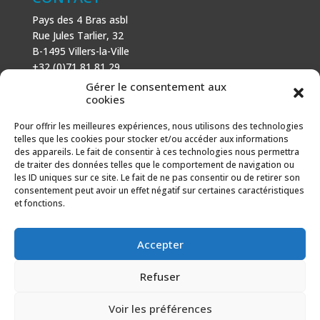
Pays des 4 Bras asbl
Rue Jules Tarlier, 32
B-1495 Villers-la-Ville
+32 (0)71 81 81 29
N° d’entreprise : 666 464 432
Gérer le consentement aux
Mentions légales
cookies
Politique de cookies
Pour offrir les meilleures expériences, nous utilisons des technologies
telles que les cookies pour stocker et/ou accéder aux informations
AVEC LE SOUTIEN DE
des appareils. Le fait de consentir à ces technologies nous permettra
de traiter des données telles que le comportement de navigation ou
Fonds européen agricole pour le développement rural :
les ID uniques sur ce site. Le fait de ne pas consentir ou de retirer son
l’Europe investit dans les zones rurales.
consentement peut avoir un effet négatif sur certaines caractéristiques
et fonctions.
Accepter
Refuser
Voir les préférences