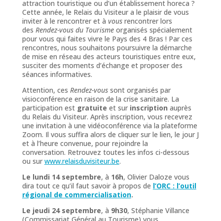
attraction touristique ou d’un établissement horeca ?
Cette année, le Relais du Visiteur a le plaisir de vous
inviter à le rencontrer et à
vous
rencontrer lors
des
Rendez-vous du Tourisme
organisés spécialement
pour vous qui faites vivre le Pays des 4 Bras ! Par ces
rencontres, nous souhaitons poursuivre la démarche
de mise en réseau des acteurs touristiques entre eux,
susciter des moments d’échange et proposer des
séances informatives.
Attention, ces
Rendez-vous
sont organisés par
visioconférence en raison de la crise sanitaire. La
participation est
gratuite
et sur
inscription
auprès
du Relais du Visiteur. Après inscription, vous recevrez
une invitation à une vidéoconférence via la plateforme
Zoom. Il vous suffira alors de cliquer sur le lien, le jour J
et à l’heure convenue, pour rejoindre la
conversation. Retrouvez toutes les infos ci-dessous
ou sur
www.relaisduvisiteur.be
.
Le lundi 14 septembre
, à
16h
, Olivier Daloze vous
dira tout ce qu’il faut savoir à propos de
l’ORC : l’outil
régional de commercialisation
.
Le jeudi 24 septembre
, à
9h30
, Stéphanie Villance
(Commissariat Général au Tourisme) vous