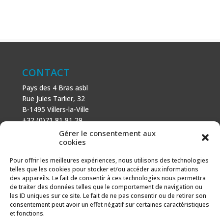
CONTACT
Pays des 4 Bras asbl
Rue Jules Tarlier, 32
B-1495 Villers-la-Ville
+32 (0)71 81 81 29
N° d’entreprise : 666 464 432
Gérer le consentement aux
Mentions légales
cookies
Politique de cookies
Pour offrir les meilleures expériences, nous utilisons des technologies
telles que les cookies pour stocker et/ou accéder aux informations
AVEC LE SOUTIEN DE
des appareils. Le fait de consentir à ces technologies nous permettra
de traiter des données telles que le comportement de navigation ou
Fonds européen agricole pour le développement rural :
les ID uniques sur ce site. Le fait de ne pas consentir ou de retirer son
l’Europe investit dans les zones rurales.
consentement peut avoir un effet négatif sur certaines caractéristiques
et fonctions.