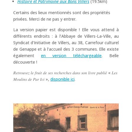
Histoire et Patrimoine aux Bons Villers
(19.5km)
Certains des lieux mentionnés sont des propriétés
privées. Merci de ne pas y entrer.
La version papier est disponible ! Elle vous attend à
différents endroits : à l’Abbaye de Villers-La-Ville, au
Syndicat d’Initiative de Villers, au 38, Carrefour culturel
de Genappe et à l’accueil des 3 communes. Elle existe
également
en version téléchargeable
. Belle
découverte !
𝑅𝑒𝑡𝑟𝑜𝑢𝑣𝑒𝑧 𝑙𝑒 𝑓𝑟𝑢𝑖𝑡 𝑑𝑒 𝑠𝑒𝑠 𝑟𝑒𝑐ℎ𝑒𝑟𝑐ℎ𝑒𝑠 𝑑𝑎𝑛𝑠 𝑠𝑜𝑛 𝑙𝑖𝑣𝑟𝑒 𝑝𝑢𝑏𝑙𝑖𝑒́ « 𝐿𝑒𝑠
𝑀𝑜𝑢𝑙𝑖𝑛𝑠 𝑑𝑒 𝑃𝑎𝑟 𝐼𝑐𝑖 »,
disponible ici
.