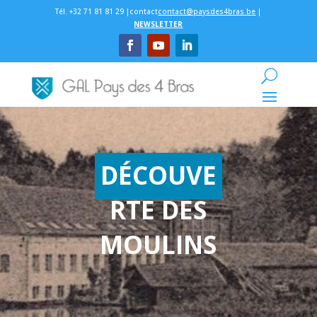
Tél. +32 71 81 81 29 |contact
contact@paysdes4bras.be
|
NEWSLETTER
DÉCOUVE
RTE DES
MOULINS