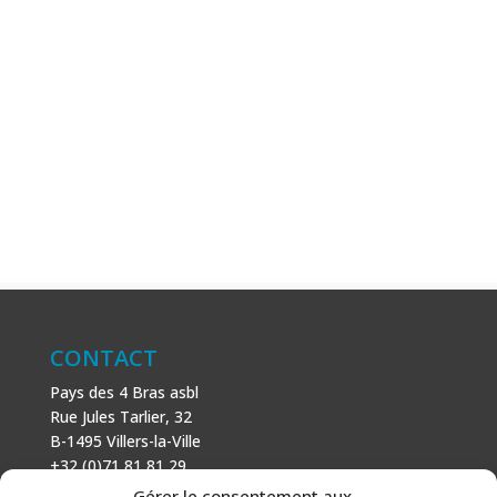
CONTACT
Pays des 4 Bras asbl
Rue Jules Tarlier, 32
B-1495 Villers-la-Ville
+32 (0)71 81 81 29
N° d’entreprise : 666 464 432
Gérer le consentement aux