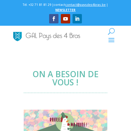
Tél. +32 71 81 81 29 |contact
contact@paysdes4bras.be
|
NEWSLETTER
ON A BESOIN DE
VOUS !