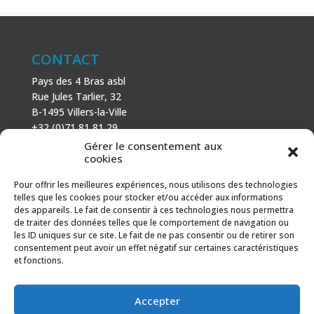
CONTACT
Pays des 4 Bras asbl
Rue Jules Tarlier, 32
B-1495 Villers-la-Ville
+32 (0)71 81 81 29
N° d’entreprise : 666 464 432
Gérer le consentement aux
Mentions légales
cookies
Politique de cookies
Pour offrir les meilleures expériences, nous utilisons des technologies
telles que les cookies pour stocker et/ou accéder aux informations
AVEC LE SOUTIEN DE
des appareils. Le fait de consentir à ces technologies nous permettra
de traiter des données telles que le comportement de navigation ou
Fonds européen agricole pour le développement rural :
les ID uniques sur ce site. Le fait de ne pas consentir ou de retirer son
l’Europe investit dans les zones rurales.
consentement peut avoir un effet négatif sur certaines caractéristiques
et fonctions.
Accepter