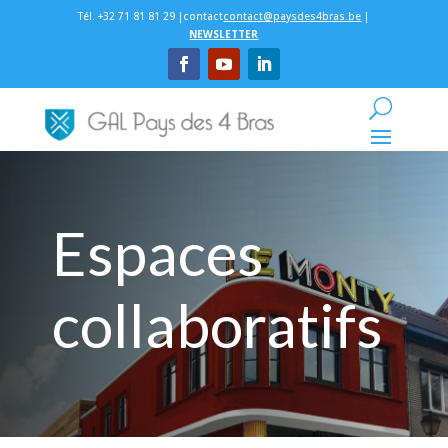
Tél. +32 71 81 81 29 |contact
contact@paysdes4bras.be
|
NEWSLETTER
Espaces
collaboratifs