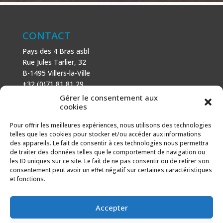
CONTACT
Pays des 4 Bras asbl
Rue Jules Tarlier, 32
B-1495 Villers-la-Ville
+32 (0)71 81 81 29
N° d’entreprise : 666 464 432
Gérer le consentement aux
Mentions légales
cookies
Politique de cookies
Pour offrir les meilleures expériences, nous utilisons des technologies
telles que les cookies pour stocker et/ou accéder aux informations
AVEC LE SOUTIEN DE
des appareils. Le fait de consentir à ces technologies nous permettra
de traiter des données telles que le comportement de navigation ou
Fonds européen agricole pour le développement rural :
les ID uniques sur ce site. Le fait de ne pas consentir ou de retirer son
l’Europe investit dans les zones rurales.
consentement peut avoir un effet négatif sur certaines caractéristiques
et fonctions.
Accepter