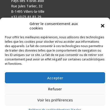
Pays des 4 Bras asbl
Rue Jules Tarlier, 32
B-1495 Villers-la-Ville
+32 (0)71 81 81 29
N° d’entreprise : 666 464 432
Gérer le consentement aux
Mentions légales
cookies
Politique de cookies
Pour offrir les meilleures expériences, nous utilisons des technologies
telles que les cookies pour stocker et/ou accéder aux informations
AVEC LE SOUTIEN DE
des appareils. Le fait de consentir à ces technologies nous permettra
de traiter des données telles que le comportement de navigation ou
Fonds européen agricole pour le développement rural :
les ID uniques sur ce site. Le fait de ne pas consentir ou de retirer son
l’Europe investit dans les zones rurales.
consentement peut avoir un effet négatif sur certaines caractéristiques
et fonctions.
Accepter
Refuser
Voir les préférences
Politique de cookies
Mentions légales