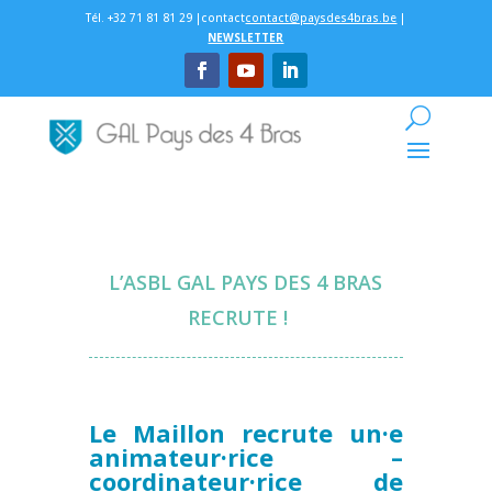
Tél. +32 71 81 81 29 |contact
contact@paysdes4bras.be
|
NEWSLETTER
L’ASBL GAL PAYS DES 4 BRAS
RECRUTE !
Le Maillon recrute un·e
animateur·rice –
coordinateur·rice de