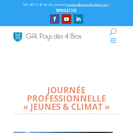
Tél. +32 71 81 81 29 |contact
contact@paysdes4bras.be
|
NEWSLETTER
JOURNÉE
PROFESSIONNELLE
« JEUNES & CLIMAT »