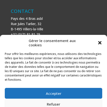
CONTACT
Pays des 4 Bras asbl
Rue Jules Tarlier, 32
B-1495 Villers-la-Ville
+32 (0)71 81 81 29
N° d’entreprise : 666 464 432
Gérer le consentement aux
Mentions légales
cookies
Politique de cookies
Pour offrir les meilleures expériences, nous utilisons des technologies
telles que les cookies pour stocker et/ou accéder aux informations
AVEC LE SOUTIEN DE
des appareils. Le fait de consentir à ces technologies nous permettra
de traiter des données telles que le comportement de navigation ou
Fonds européen agricole pour le développement rural :
les ID uniques sur ce site. Le fait de ne pas consentir ou de retirer son
l’Europe investit dans les zones rurales.
consentement peut avoir un effet négatif sur certaines caractéristiques
et fonctions.
Accepter
Refuser