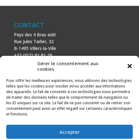
CONTACT
Pays des 4 Bras asbl
Rue Jules Tarlier, 32
B-1495 Villers-la-Ville
+32 (0)71 81 81 29
N° d’entreprise : 666 464 432
Gérer le consentement aux
Mentions légales
cookies
Politique de cookies
Pour offrir les meilleures expériences, nous utilisons des technologies
telles que les cookies pour stocker et/ou accéder aux informations
AVEC LE SOUTIEN DE
des appareils. Le fait de consentir à ces technologies nous permettra
de traiter des données telles que le comportement de navigation ou
Fonds européen agricole pour le développement rural :
les ID uniques sur ce site. Le fait de ne pas consentir ou de retirer son
l’Europe investit dans les zones rurales.
consentement peut avoir un effet négatif sur certaines caractéristiques
et fonctions.
Accepter