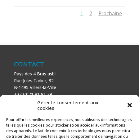
1
2
Prochaine
CONTACT
Pays des 4 Bras asbl
Rue Jules Tarlier, 32
B-1495 Villers-la-Ville
+32 (0)71 81 81 29
N° d’entreprise : 666 464 432
Gérer le consentement aux
Mentions légales
cookies
Politique de cookies
Pour offrir les meilleures expériences, nous utilisons des technologies
telles que les cookies pour stocker et/ou accéder aux informations
AVEC LE SOUTIEN DE
des appareils. Le fait de consentir à ces technologies nous permettra
de traiter des données telles que le comportement de navigation ou